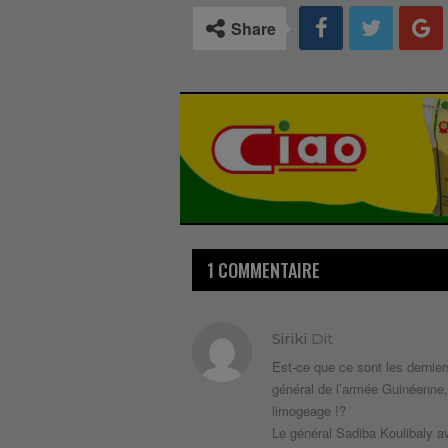
Share
1 COMMENTAIRE
Siriki
Dit
Est-ce que ce sont les dernier
général de l’armée Guinéenne, 
limogeage !?
Le général Sadiba Koulibaly av