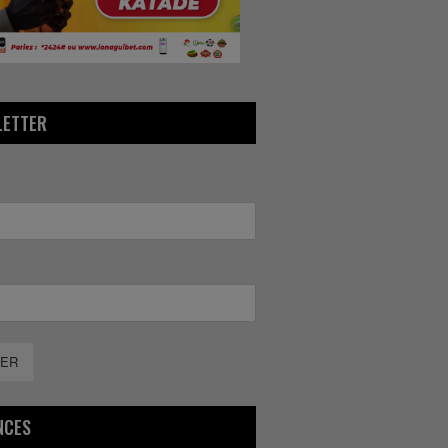
LETTER
ER
NCES