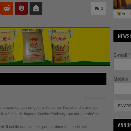
1
NEWS
E-mail
*
Mobile
3 ans depuis
ENVOY
s propos de va-t-en-guerre, tenus par l’ex-chef d’état-major
le général de brigade Sadiba Koulibaly, qui ont entraîné son
ANNO
ait-il oublié que l’armée, partout dans le monde, est