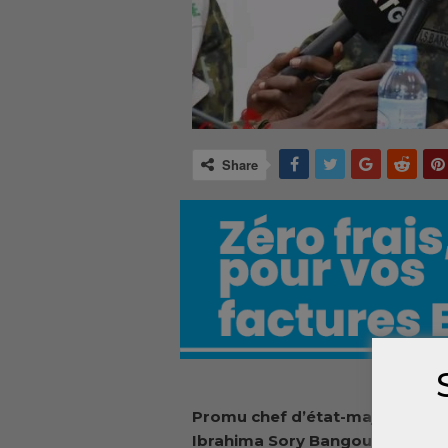
Share
Promu chef d’état-major généra
Ibrahima Sory Bangoura a été in