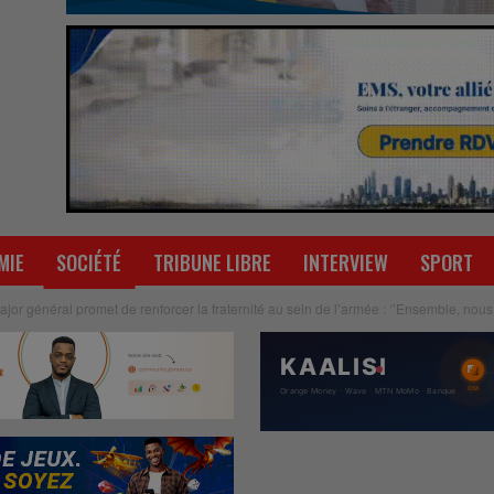
MIE
SOCIÉTÉ
TRIBUNE LIBRE
INTERVIEW
SPORT
jor général promet de renforcer la fraternité au sein de l’armée : ‘’Ensemble, nous