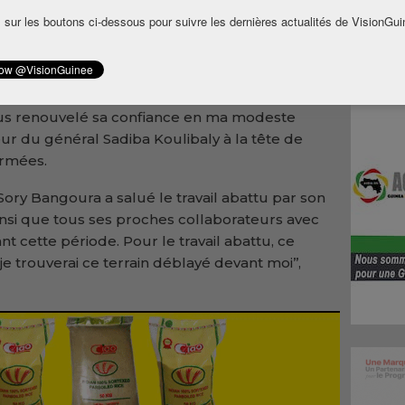
r l’ancien ministre de l’urbanisme et de
 sur les boutons ci-dessous pour suivre les dernières actualités de VisionGui
 pour le renforcement de la fraternité au
gagement auprès du président de la transition
lus renouvelé sa confiance en ma modeste
eur du général Sadiba Koulibaly à la tête de
armées.
ory Bangoura a salué le travail abattu par son
insi que tous ses proches collaborateurs avec
ant cette période. Pour le travail abattu, ce
e je trouverai ce terrain déblayé devant moi’’,