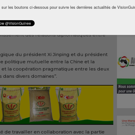
 Kouyaté, ce lundi 4 août.
 sur les boutons ci-dessous pour suivre les dernières actualités de VisionGui
sadeur de Chine en Guinée
, a salué
néennes. Il s’est réjoui de ‘’l’amitié
t du développement sain et stable des
tablissement des relations diplomatiques entre
atégique du président Xi Jinping et du président
politique mutuelle entre la Chine et la
, et la coopération pragmatique entre les deux
s dans divers domaines’’.
 de travailler en collaboration avec la partie