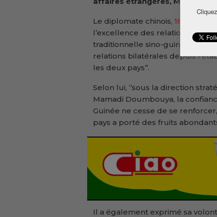
affaires étrangères, Morissanda
Cliquez
Le diplomate chinois
, 18e ambas
l’excellence des relations sino-gui
traditionnelle sino-guinéenne e
relations bilatérales depuis l’é
les deux pays’’.
Selon lui, ‘’sous la direction str
Mamadi Doumbouya, la confiance 
Guinée ne cesse de se renforcer
pays a porté des fruits abondant
Il a également exprimé sa volonté