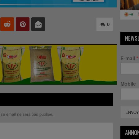
0
NEWS
E-mail
*
Mobile
ENVOY
sse email ne sera pas publiée.
ANNO