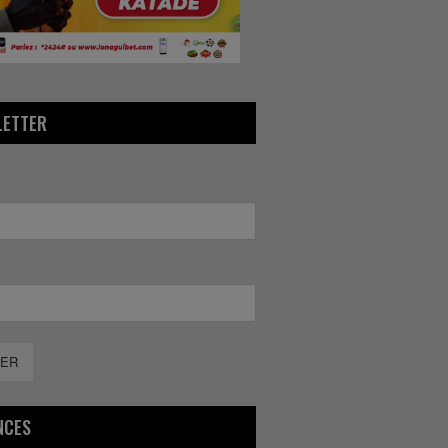
LETTER
ER
NCES