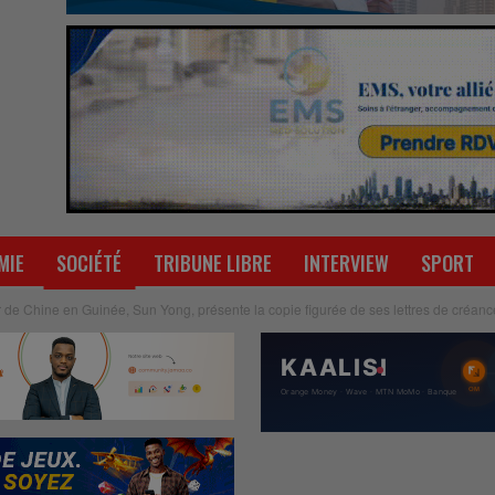
MIE
SOCIÉTÉ
TRIBUNE LIBRE
INTERVIEW
SPORT
e Chine en Guinée, Sun Yong, présente la copie figurée de ses lettres de créanc