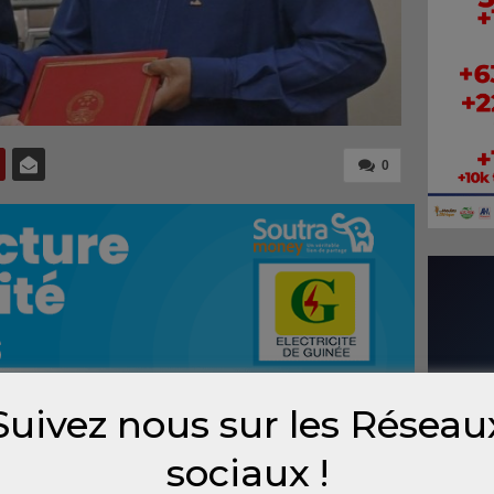
0
Suivez nous sur les Réseau
nouvel ambassadeur de Chine en Guinée, Sun
sociaux !
ée de ses lettres de créance au ministre des