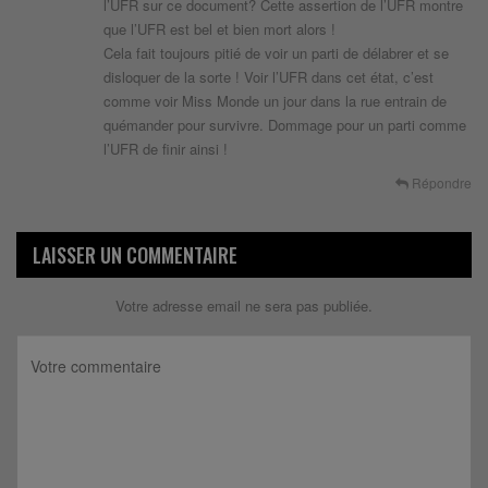
l’UFR sur ce document? Cette assertion de l’UFR montre
que l’UFR est bel et bien mort alors !
Cela fait toujours pitié de voir un parti de délabrer et se
disloquer de la sorte ! Voir l’UFR dans cet état, c’est
comme voir Miss Monde un jour dans la rue entrain de
quémander pour survivre. Dommage pour un parti comme
l’UFR de finir ainsi !
Répondre
LAISSER UN COMMENTAIRE
Votre adresse email ne sera pas publiée.