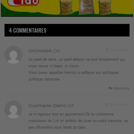
4 COMMENTAIRES
10 ans depuis
OKINAWA
Dit
Un pied de dans, un pied dehors ce tout simplement ça,
vous navez ni base, ni vision
Vous serez appelles bientot a seffacer sur lechiquier
politique nationale
Répondre
10 ans depuis
Ousmane Diallo
Dit
Je m’oppose tout en gouvernant.De la cohérence
messieurs de l’ufr et arrêtez de jouer au saint sauveur, un
peu d’humilité vous ferait du bien.