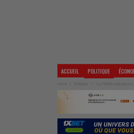
ACCUEIL
POLITIQUE
ÉCONO
Home
Politique
‘’Le PEDN n’est pas un p