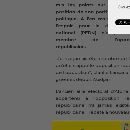
mis les points sur les ‘i’ s
Cliquez
position de son parti sur l’éch
politique. A l’en croire, le Pa
l’espoir pour le développ
national (PEDN) n’a jamai
membre de l’opposi
républicaine.
“Je n’ai jamais été membre de l’
qu’elle s’appelle opposition répu
de l’opposition”, clarifie Lansan
gueules depuis Abidjan.
L’ancien allié électoral d’Alp
appartenu à l’opposition rép
républicaine n’a jamais exis
républicaine”, répète à nouveau