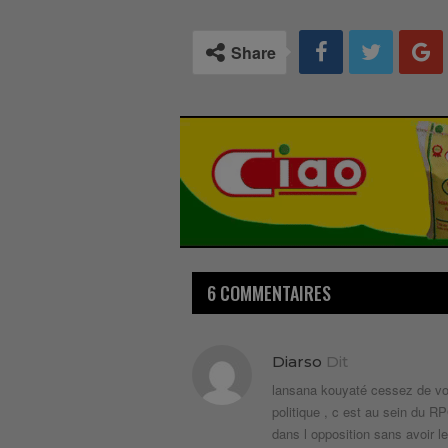
Share
6 COMMENTAIRES
Diarso
Dit
lansana kouyaté cessez de vous
politique , c est au sein du RPG
dans l opposition sans avoir l