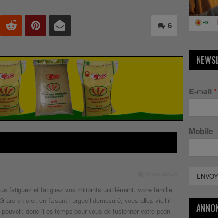
6
NEWS
E-mail
*
Mobile
10 ans depuis
ENVOY
 fatiguez et fatiguez vos militants unitilément. votre famille
 arc en ciel. en faisant l orgueil demesuré, vous allez vieillir
ANNO
e pouvoir. donc il es temps pour vous de fusionner votre pedn