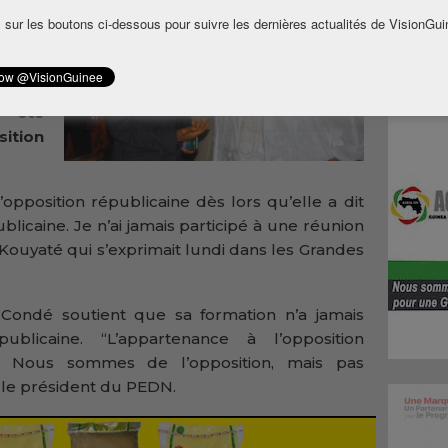
ur la
 sur les boutons ci-dessous pour suivre les dernières actualités de VisionGui
iquier
rti de
ement
s été
tion
opposition républicaine dès lors qu’elle a dit
blicaine. Je n’ai jamais participé à une réunion
a Kouyaté qui s’exprimait lundi dans les Grandes
ha Condé soutient que sa formation n’a jamais
ublicaine. “L’appartenance à l’opposition
té. Nous sommes de l’opposition, mais pas
 le président du PEDN.