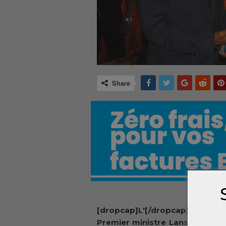
Share
[dropcap]L'[/dropcap]ancien
Premier ministre Lansana Kouy