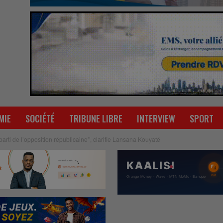
MIE
SOCIÉTÉ
TRIBUNE LIBRE
INTERVIEW
SPORT
arti de l’opposition républicaine’’, clarifie Lansana Kouyaté