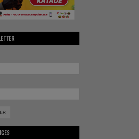
LETTER
ER
NCES