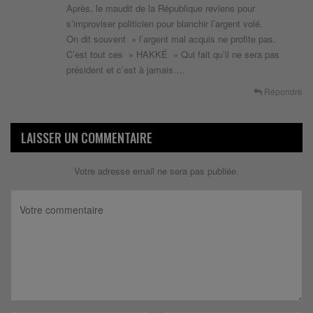
Après, le maudit de la République reviens pour
s’improviser politicien pour blanchir l’argent volé.
On dit souvent » l’argent mal acquis ne profite pas.
C’est tout ces » HAKKÉ » Qui fait qu’il ne sera pas
président et c’est à jamais….
Répondre
LAISSER UN COMMENTAIRE
Votre adresse email ne sera pas publiée.