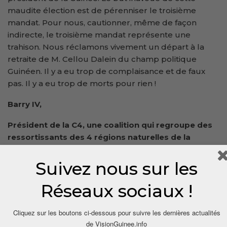
maudite élection est de pérenniser le troisième
mandat. Pour nous, cautionner, même de façon
indirecte, le troisième mandat représente une
trahison. Nous réclamons vivement un départ à la
retraite de M. Cellou Dalein du champ politique
Guinéen. Il y a eu trop de complaisance et de faux
pas. Il y a eu trop de morts pour rien !
Barry IV,
Président de la C4, une coalition qui regroupe des
ressortissants des 4 régions naturelles de la
Guinée
Suivez nous sur les
Réseaux sociaux !
Cliquez sur les boutons ci-dessous pour suivre les dernières actualités
de VisionGuinee.info