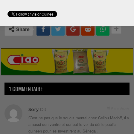
1
Share
1 COMMENTAIRE
6 ans depuis
Sory
Dit
C’est ne pas que le soucis mental chez Cellou Madoff, il y
a aussi son ventre et surtout le vol de dénie public
guinéen pour les investirent au Sénégal.