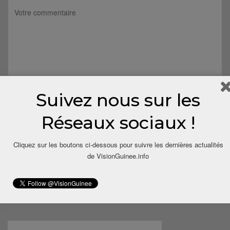
Suivez nous sur les
Réseaux sociaux !
Cliquez sur les boutons ci-dessous pour suivre les dernières actualités
de VisionGuinee.info
Save my name, email, and website in this browser for the next
time I comment.