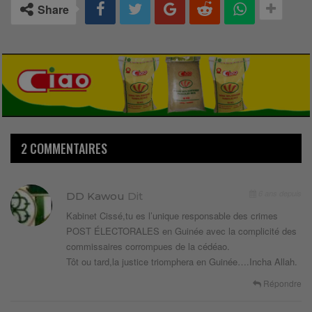
Share
2 COMMENTAIRES
6 ans depuis
DD Kawou
Dit
Kabinet Cissé,tu es l’unique responsable des crimes
POST ÉLECTORALES en Guinée avec la complicité des
commissaires corrompues de la cédéao.
Tôt ou tard,la justice triomphera en Guinée….Incha Allah.
Répondre