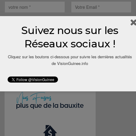
Suivez nous sur les
Réseaux sociaux !
Save my name, email, and website in this browser for the next
time I comment.
Cliquez sur les boutons ci-dessous pour suivre les dernières actualités
de VisionGuinee.info