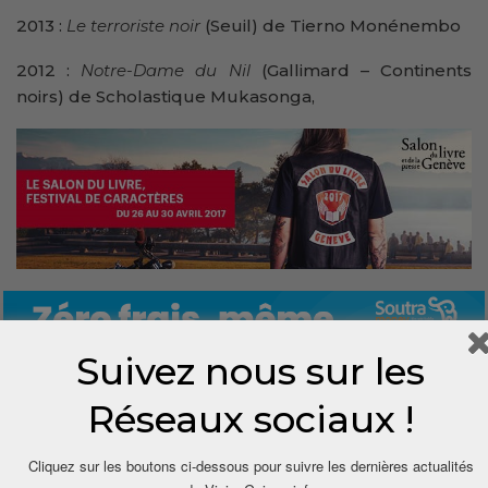
2013 :
Le terroriste noir
(Seuil) de Tierno Monénembo
2012 :
Notre-Dame du Nil
(Gallimard – Continents
noirs) de Scholastique Mukasonga,
Suivez nous sur les
Réseaux sociaux !
Cliquez sur les boutons ci-dessous pour suivre les dernières actualités
0