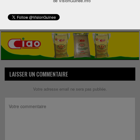
de VisionGuinee.info
Share
LAISSER UN COMMENTAIRE
Votre adresse email ne sera pas publiée.