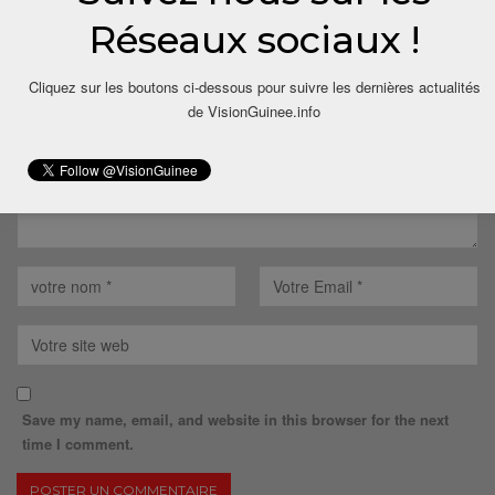
Réseaux sociaux !
Votre adresse email ne sera pas publiée.
Cliquez sur les boutons ci-dessous pour suivre les dernières actualités
de VisionGuinee.info
Save my name, email, and website in this browser for the next
time I comment.