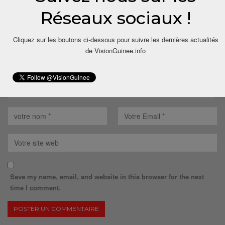
Votre adresse email ne sera pas publiée.
Réseaux sociaux !
Cliquez sur les boutons ci-dessous pour suivre les dernières actualités
de VisionGuinee.info
Save my name, email, and website in this browser for the next
time I comment.