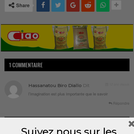
Share
1 COMMENTAIRE
12 ans depuis
Hassanatou Biro Diallo
Dit
l’imagination est plus importante que le savoir
Répondre
LAISSER UN COMMENTAIRE
Suivez nous sur les