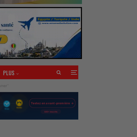
PLUS
amer’’