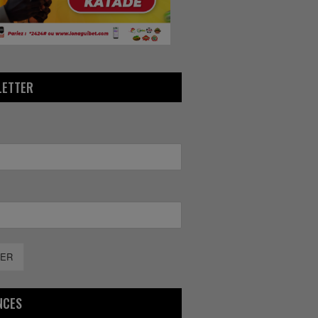
LETTER
ER
NCES