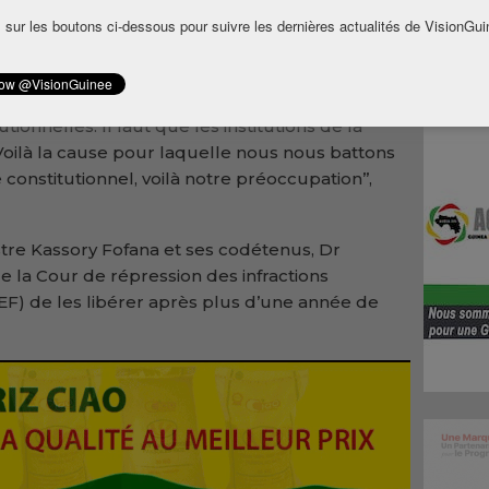
puis plus d’un an. Pour le secrétaire général
 sur les boutons ci-dessous pour suivre les dernières actualités de VisionGui
et ses compagnons sont malades.
taire général du RPG Arc-en-ciel a réclamé le
l. ‘’Nous demandons à ce que nous retournons
tionnelles. Il faut que les institutions de la
oilà la cause pour laquelle nous nous battons
 constitutionnel, voilà notre préoccupation’’,
stre Kassory Fofana et ses codétenus, Dr
 la Cour de répression des infractions
EF) de les libérer après plus d’une année de