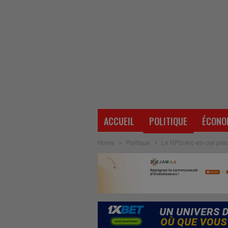
ACCUEIL
POLITIQUE
ÉCONO
Home
Politique
Le RPG Arc-en-ciel préoc