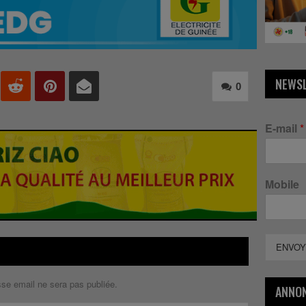
NEWS
0
E-mail
*
Mobile
ENVOY
sse email ne sera pas publiée.
ANNO