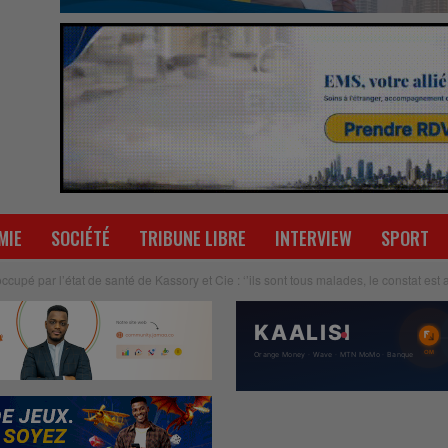
MIE
SOCIÉTÉ
TRIBUNE LIBRE
INTERVIEW
SPORT
cupé par l’état de santé de Kassory et Cie : ‘’ils sont tous malades, le constat est 