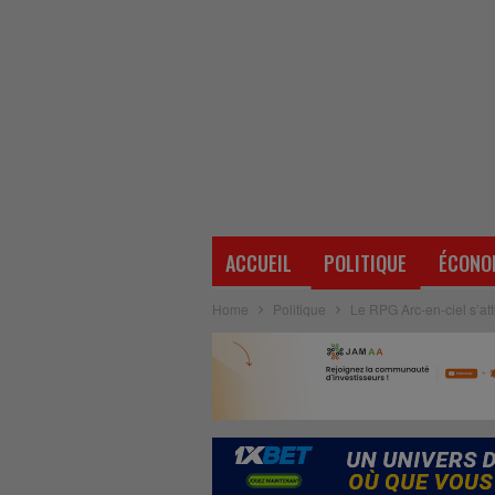
ACCUEIL
POLITIQUE
ÉCONO
Home
Politique
Le RPG Arc-en-ciel s’at