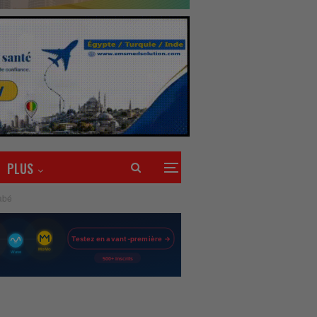
PLUS
abé