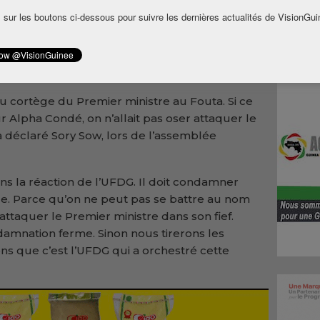
ow,
 sur les boutons ci-dessous pour suivre les dernières actualités de VisionGui
UFDG
cte.
du cortège du Premier ministre au Fouta. Si ce
 Alpha Condé, on n’allait pas oser attaquer le
 a déclaré Sory Sow, lors de l’assemblée
ons la réaction de l’UFDG. Il doit condamner
ue. Parce qu’on ne peut pas se battre au nom
 attaquer le Premier ministre dans son fief.
amnation ferme. Sinon nous tirerons les
s que c’est l’UFDG qui a orchestré cette