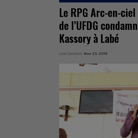
Le RPG Arc-en-ciel 
de l’UFDG condamna
Kassory à Labé
Last Updated
Nov 23, 2019