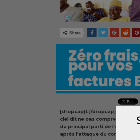
Share
[dropcap]L[/dropcap]e RPG Arc
ciel dit ne pas comprendre le si
du principal parti de l’oppositi
après l’attaque du cortège du