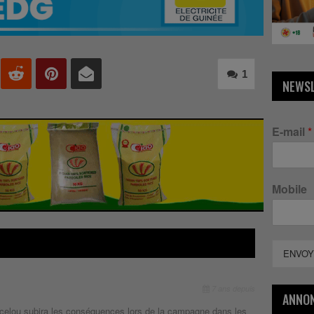
1
NEWS
E-mail
*
Mobile
ENVOY
7 ans depuis
ANNO
n celou subira les conséquences lors de la campagne dans les