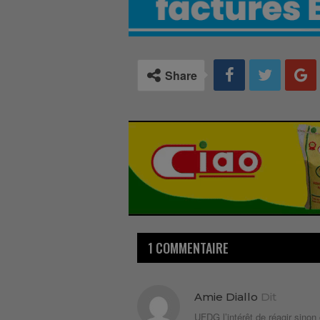
Share
1 COMMENTAIRE
Amie Diallo
Dit
UFDG l’intérêt de réagir sino