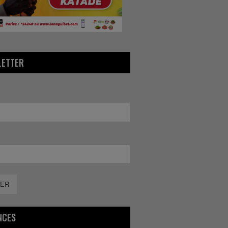
LETTER
ER
NCES