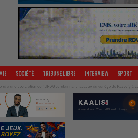
MIE
SOCIÉTÉ
TRIBUNE LIBRE
INTERVIEW
SPORT
tend à une déclaration de l’UFDG condamnant l’attaque du cortège de Kassory à L