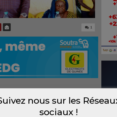
1
-en-
Suivez nous sur les Réseau
lence
on
sociaux !