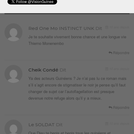
3 COMMENTAIRES
10 ans depuis
Red One Mo INSTINCT UNK
Dit
Je te souhaite vivement bonne chance et une longue vie
Thierno Monenembo
Répondre
10 ans depuis
Cheik Condé
Dit
Ya des acteurs Guinéens ? Je n’ai pas lu ce roman mais
s’il s’agit encore de stigmatiser le noir je pense qu’il faut
changer de sujet car l’autoflagellation est presque
devenue notre refuge alors qu’il y a mieux.
Répondre
10 ans depuis
Le SOLDAT
Dit
Que Dieu te benis et benis tous les guinéens et