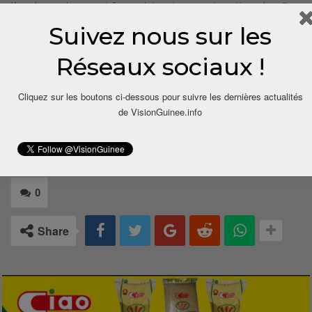
l’embranchement ferroviaire. La construction des 5
ponts et des ouvrages clés de drainage sur le tracé a
Suivez nous sur les
été entièrement achevée avec des avancées
notables dans la pose de la voie ferrée.
Réseaux sociaux !
Cliquez sur les boutons ci-dessous pour suivre les dernières actualités
de VisionGuinee.info
0
Share