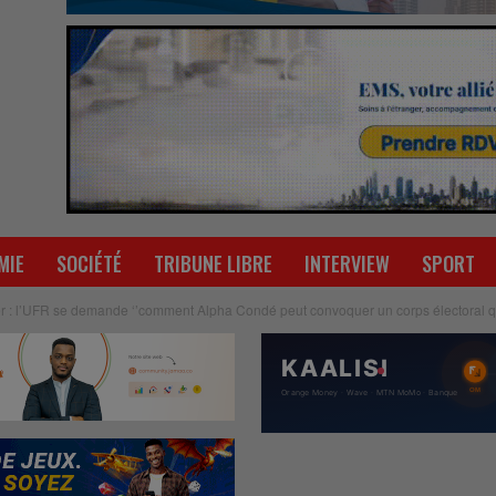
MIE
SOCIÉTÉ
TRIBUNE LIBRE
INTERVIEW
SPORT
ier : l’UFR se demande ‘’comment Alpha Condé peut convoquer un corps électoral qu