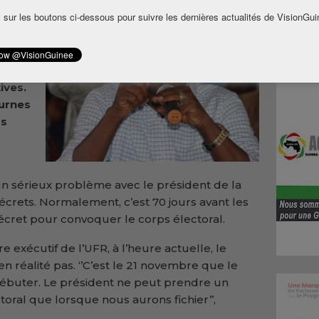
 sur les boutons ci-dessous pour suivre les dernières actualités de VisionGui
nt de
nte
ives.
 urnes
rs
un sérieux problème avec le président de la
écrets. Normalement, c’est 70 jours avant les
décret pour convoquer le corps électoral.
e exécutif de l’UFR, à l’heure actuelle, le
en réalité pas. ‘’C’est le 21 novembre que le
ébuter. Le président ne peut prendre un
oral que lorsque nous aurons fichier’’,