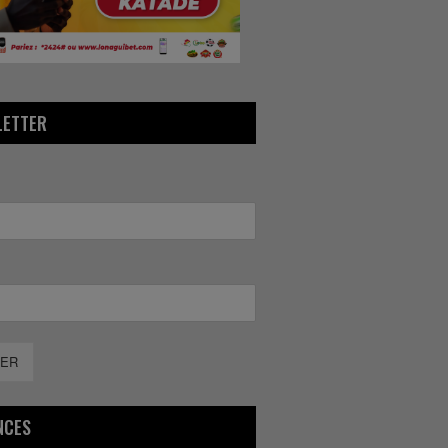
LETTER
ER
NCES