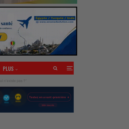
PLUS
i n’existe pas ?’’