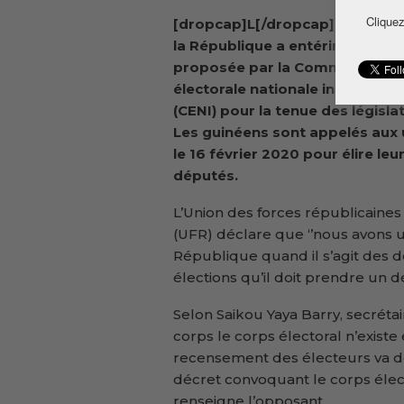
Cliquez
[dropcap]L[/dropcap]e préside
la République a entériné la date
proposée par la Commission
électorale nationale indépenda
(CENI) pour la tenue des législat
Les guinéens sont appelés aux
le 16 février 2020 pour élire leu
députés.
L’Union des forces républicaines
(UFR) déclare que ‘’nous avons 
République quand il s’agit des d
élections qu’il doit prendre un 
Selon Saikou Yaya Barry, secrétair
corps le corps électoral n’existe 
recensement des électeurs va d
décret convoquant le corps élect
renseigne l’opposant.