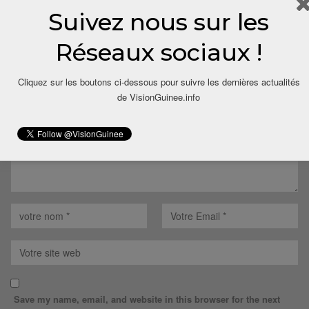
Suivez nous sur les
LAISSER UN COMMENTAIRE
Réseaux sociaux !
Votre adresse email ne sera pas publiée.
Cliquez sur les boutons ci-dessous pour suivre les dernières actualités
de VisionGuinee.info
Save my name, email, and website in this browser for the next