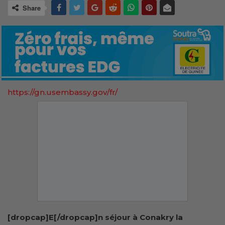
Share
https://gn.usembassy.gov/fr/
[dropcap]E[/dropcap]n séjour à Conakry la