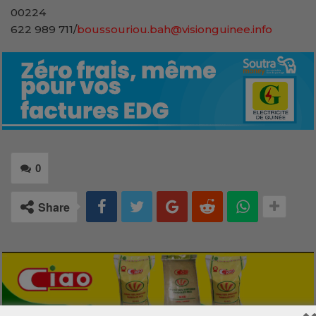
00224
622 989 711/
boussouriou.bah@visionguinee.info
0
Share