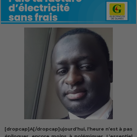
[dropcap]A[/dropcap]ujourd’hui, l’heure n’est à pas
épiloguer, encore moins à polémiquer. L’essentiel