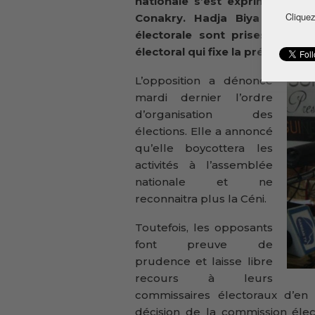
nationale s’est exprimée vend
Cliquez
Conakry. Hadja Biya Diallo a
électorale sont prises ailleu
électoral qui fixe la présidentie
L’opposition a dénoncé
mardi dernier l’ordre
d’organisation des
élections. Elle a annoncé
qu’elle boycottera les
activités à l’assemblée
nationale et ne
reconnaitra plus la Céni.
Toutefois, les opposants
font preuve de
prudence et laisse libre
recours à leurs
commissaires électoraux d’en 
décision de la commission élect