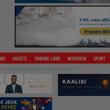
MIE
SOCIÉTÉ
TRIBUNE LIBRE
INTERVIEW
SPORT
raux désignés par l’opposition ne démissionneront pas