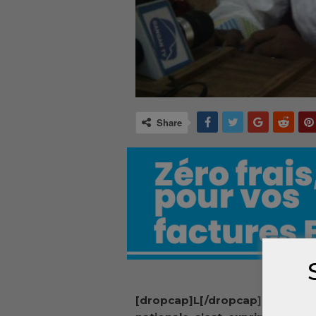
Share
[dropcap]L[/dropcap]a vice