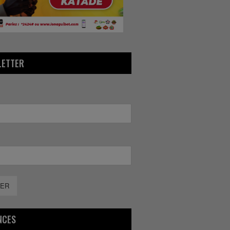
LETTER
ER
NCES