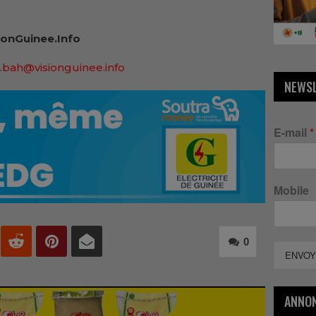
onGuinee.Info
.bah@visionguinee.info
NEWS
E-mail
*
Mobile
0
ENVOY
ANNO