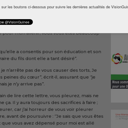
 6 avril à Gbessia.
 sur les boutons ci-dessous pour suivre les dernières actualités de VisionGui
unt a présenté ses excuses à sa mère
il lui a infligés. ‘’Vous vous êtes occupée de moi
ais accepté que je fasse l’école publique.
 pour mon avenir, vous vous êtes beaucoup
s qu’elle a consentis pour son éducation et son
raire du fils dont elle a tant désiré’’.
r, je n’arrête pas de vous causer des torts, Je
 peines du cœur’’, écrit-il, assurant que ‘’je
s je n’y arrive pas’’.
n de lire cette lettre, vous pleurez, mais ne
 ça. Il y aura toujours des sacrifices à faire ;
urer, car j’ai horreur de vous voir pleurer
ère, avant de poursuivre : ‘’Je sais que vous êtes
nt que vous avez dépensé pour moi est allé