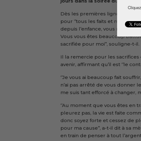
jours dans la soirée du dimanche
Cliquez
Dès les premières lignes, le déf
pour ‘’tous les faits et maux’’ qu’
depuis l’enfance, vous n’avez jam
Vous vous êtes beaucoup battue
sacrifiée pour moi’’, souligne-t-il.
Il la remercie pour les sacrifice
avenir, affirmant qu’il est ‘’le cont
‘’Je vous ai beaucoup fait souffri
n’ai pas arrêté de vous donner les
me suis tant efforcé à changer, mai
‘’Au moment que vous êtes en trai
pleurez pas, la vie est faite comme
donc soyez forte et cessez de ple
pour ma cause’’, a-t-il dit à sa m
en train de penser à tout l’arge