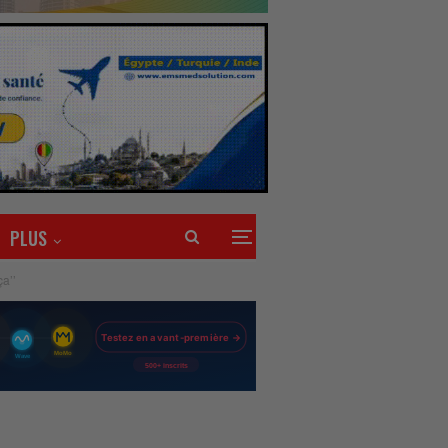
PLUS
ça’’