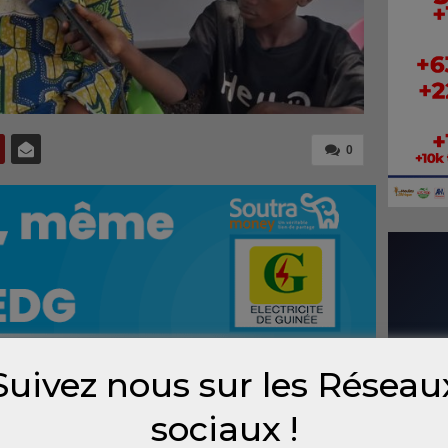
0
Suivez nous sur les Réseau
versante adressée à sa mère, Mohamed
sociaux !
, a justifié son choix de mettre fin à ses