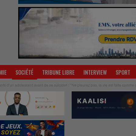
MIE
SOCIÉTÉ
TRIBUNE LIBRE
INTERVIEW
SPORT
nts d’un adolescent avant de se suicider : ‘’Ne pleurez pas, la vie est faite comme 