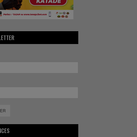
LETTER
ER
NCES