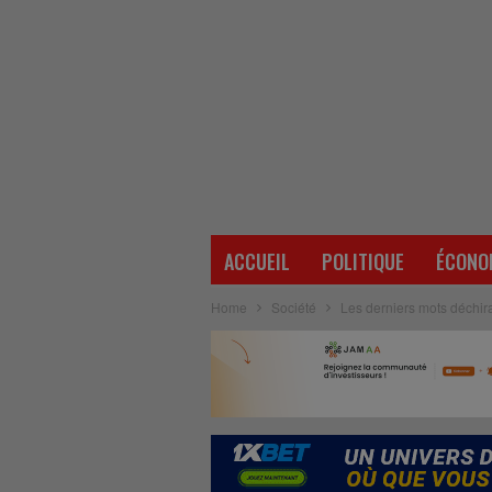
ACCUEIL
POLITIQUE
ÉCONO
Home
Société
Les derniers mots déchira