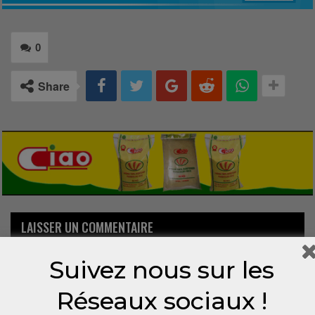
0
Share
LAISSER UN COMMENTAIRE
Votre adresse email ne sera pas publiée.
Suivez nous sur les
Réseaux sociaux !