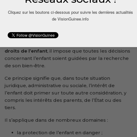
V. Le principe de l’intérêt supérieur de l’enfant
Cliquez sur les boutons ci-dessous pour suivre les dernières actualités
de VisionGuinee.info
Le principe de l’intérêt supérieur de l’enfant
constitue la pierre angulaire du droit de l’enfant.
Consacré par l’article 12 du Code de l’enfant et
renforcé par l’
article 3 de la Convention relative aux
droits de l’enfant
, il impose que toutes les décisions
concernant l’enfant soient guidées par la recherche
de son bien-être.
Ce principe signifie que, dans toute situation
juridique, administrative ou sociale, l’intérêt de
l’enfant doit primer sur toute autre considération, y
compris les intérêts des parents, de l’État ou des
tiers.
Il s’applique dans de nombreux domaines :
la protection de l’enfant en danger ;