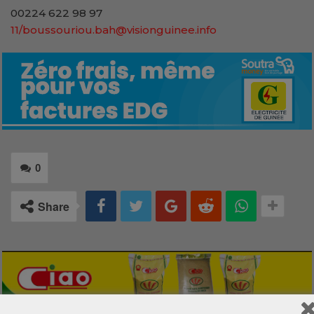
00224 622 98 97
11/boussouriou.bah@visionguinee.info
0
Share