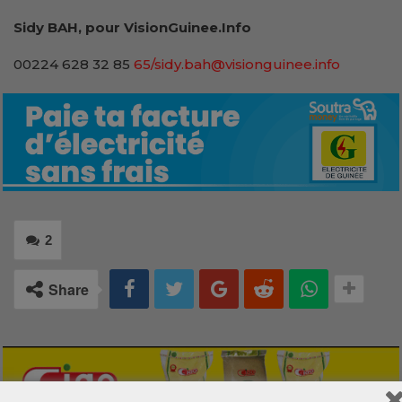
Sidy BAH, pour VisionGuinee.Info
00224 628 32 85
65/sidy.bah@visionguinee.info
2
Share