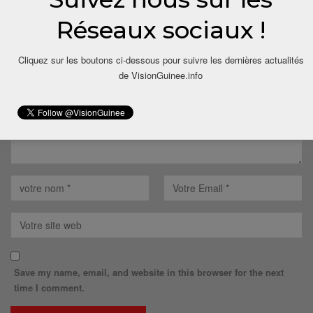
LAISSER UN COMMENTAIRE
Réseaux sociaux !
Votre adresse email ne sera pas publiée.
Cliquez sur les boutons ci-dessous pour suivre les dernières actualités
de VisionGuinee.info
Save my name, email, and website in this browser for the next
time I comment.