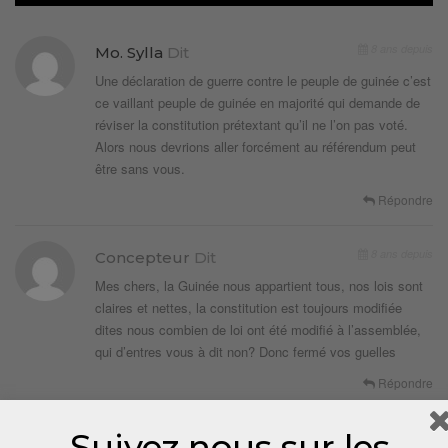
8 ans depuis
Mo. Sylla
Dit
Une déclaration de guerre contre le peuple de guinée c’est
ce vaillant peuple de guinée en majorité qui demande de
réviser la constitution prétextant qu’il ne l’on pas voté.
Alors nous devrions aller forcément au référendum peut
être sans vous.
Répondre
8 ans depuis
Concepteur
Dit
Mes chers, la Guinée nous appartient tous, nos lois sont
claires et nettes, la constitution est toujours modifiée
dites nous combien de loi ont été modifié à l’assemblée,
qui d’entres vous à dit non? Donc fermé vos guelles
Répondre
Suivez nous sur les