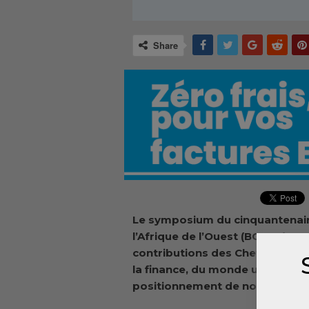
Share
Le symposium du cinquantenaire
l’Afrique de l’Ouest (BCEAO) a pr
contributions des Chefs d’Etat,
la finance, du monde universitai
positionnement de notre mon