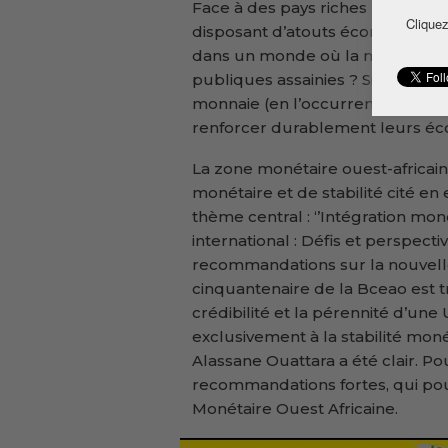
Face à des pays riches (comme l’Af
Cliquez
disposant d’atouts économiques i
dans un monde où la monnaie est
publiques assainies ? Si les pay
monnaie (en l’occurrence le F CFA
renforcer durablement leurs é
La zone monétaire ouest-africain
monétaire et de stabilité cité en
thème central : ‘’Intégration mo
international : Défis et perspectiv
recommandations sur la nouvell
cinquantenaire de la Bceao est 
crédibilité et la pérennité d’une
exclusivement à la stabilité monéta
Alassane Ouattara a été clair. Po
recommandations fortes, qui pou
Monétaire Ouest Africaine.