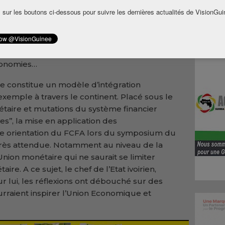
rique du Sud, le Nigeria, l’Algérie, etc.) et
 sur les boutons ci-dessous pour suivre les dernières actualités de VisionGui
ndéniables, quel peut être l’avenir du F CFA,
 assise sur l’économie et les finances
s francophones africains veulent imposer leur
), il leur revient avant tout d’œuvrer à
conomies…
e constitue un modèle d’intégration
 exemple à travers le continent. Placé sous le
nétaire et mutations du système financier
es’’, la mise en application des
e orientation du FCFA lors du symposium du
très attendue. Notamment au niveau de la
 Union monétaire qui ne saurait se limiter
ire. A ce sujet, le chef de l’Etat ivoirien,
ur lui, les réflexions ont débouché sur des
rraient inspirer l’Union Economique et