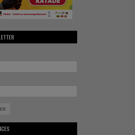
LETTER
ER
NCES