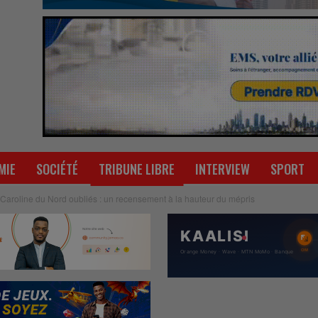
MIE
SOCIÉTÉ
TRIBUNE LIBRE
INTERVIEW
SPORT
Caroline du Nord oubliés : un recensement à la hauteur du mépris