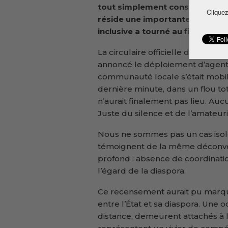
tout simplement consternante. 
Cliquez
réside une importante communa
inclusive a tourné au fiasco.
La circulaire officielle de l’am
annoncé le déploiement d’agents
communauté locale s’était mobilis
dernière minute, dans un flou to
n’aurait finalement pas lieu. Auc
Juste du silence et de l’amateur
Nous ne sommes pas un cas isolé.
témoignent de la même déconve
profond : absence de coordinatio
l’égard de la diaspora.
Ce recensement aurait pu marqu
entre l’État et sa diaspora. Une 
distance, demeurent attachés à 