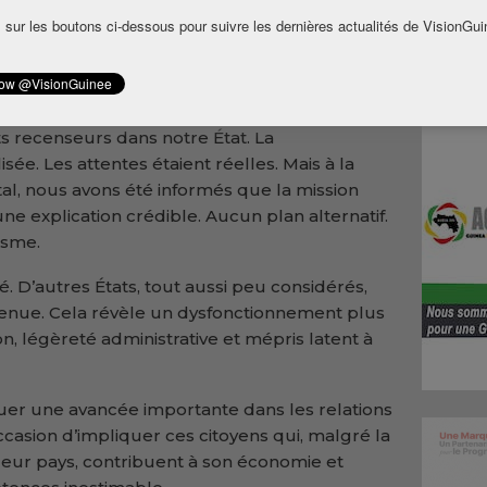
En Caroline du Nord, État américain où
 sur les boutons ci-dessous pour suivre les dernières actualités de VisionGui
uté guinéenne, cette opération censée être
bassade de Guinée à Washington avait pourtant
 recenseurs dans notre État. La
ée. Les attentes étaient réelles. Mais à la
tal, nous avons été informés que la mission
une explication crédible. Aucun plan alternatif.
isme.
 D’autres États, tout aussi peu considérés,
nue. Cela révèle un dysfonctionnement plus
n, légèreté administrative et mépris latent à
er une avancée importante dans les relations
occasion d’impliquer ces citoyens qui, malgré la
leur pays, contribuent à son économie et