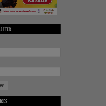
LETTER
ER
NCES