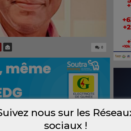
0
Suivez nous sur les Réseau
es affichaient leur volonté d’inclure la
sociaux !
ional, la réalité vécue sur le terrain est