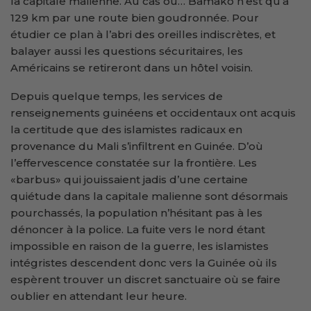
la capitale malienne. Au cas où… Bamako n’est qu’à
129 km par une route bien goudronnée. Pour
étudier ce plan à l’abri des oreilles indiscrètes, et
balayer aussi les questions sécuritaires, les
Américains se retireront dans un hôtel voisin.
Depuis quelque temps, les services de
renseignements guinéens et occidentaux ont acquis
la certitude que des islamistes radicaux en
provenance du Mali s’infiltrent en Guinée. D’où
l’effervescence constatée sur la frontière. Les
«barbus» qui jouissaient jadis d’une certaine
quiétude dans la capitale malienne sont désormais
pourchassés, la population n’hésitant pas à les
dénoncer à la police. La fuite vers le nord étant
impossible en raison de la guerre, les islamistes
intégristes descendent donc vers la Guinée où ils
espèrent trouver un discret sanctuaire où se faire
oublier en attendant leur heure.