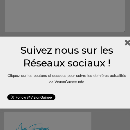
Suivez nous sur les
Réseaux sociaux !
Cliquez sur les boutons ci-dessous pour suivre les dernières actualités
Save my name, email, and website in this browser for the next
de VisionGuinee.info
time I comment.