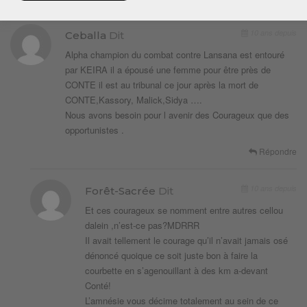
10 ans depuis
Ceballa
Dit
Alpha champion du combat contre Lansana est entouré
par KEIRA il a épousé une femme pour être près de
CONTE il est au tribunal ce jour après la mort de
CONTE,Kassory, Malick,Sidya ….
Nous avons besoin pour l avenir des Courageux que des
opportunistes .
Répondre
10 ans depuis
Forêt-Sacrée
Dit
Et ces courageux se nomment entre autres cellou
dalein ,n’est-ce pas?MDRRR
Il avait tellement le courage qu’il n’avait jamais osé
dénoncé quoique ce soit juste bon à faire la
courbette en s’agenouillant à des km a-devant
Conté!
L’amnésie vous décime totalement au sein de ce