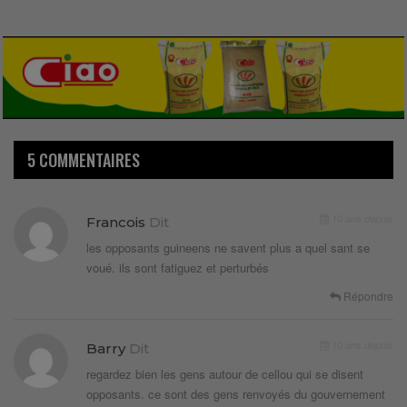
5 COMMENTAIRES
10 ans depuis
Francois
Dit
les opposants guineens ne savent plus a quel sant se
voué. ils sont fatiguez et perturbés
Répondre
10 ans depuis
Barry
Dit
regardez bien les gens autour de cellou qui se disent
opposants. ce sont des gens renvoyés du gouvernement