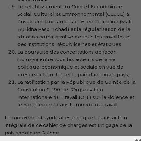
Le rétablissement du Conseil Economique
Social, Culturel et Environnemental (CESCE) à
l’instar des trois autres pays en Transition (Mali:
Burkina Faso, Tchad) et la régularisation de la
situation administrative de tous les travailleurs
des institutions Républicaines et étatiques
La poursuite des concertations de façon
inclusive entre tous les acteurs de la vie
politique, économique et sociale en vue de
préserver la justice et la paix dans notre pays;
La ratification par la République de Guinée de la
Convention C. 190 de l’Organisation
Internationale du Travail (OIT) sur la violence et
le harcèlement dans le monde du travail.
Le mouvement syndical estime que la satisfaction
intégrale de ce cahier de charges est un gage de la
paix sociale en Guinée.