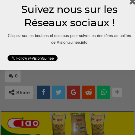
Salimatou BALDE, pour VisionGuinee.Info
Suivez nous sur les
00224 662 78 58
57/salimbalde91@gmail.com
Réseaux sociaux !
Cliquez sur les boutons ci-dessous pour suivre les dernières actualités
de VisionGuinee.info
0
Share