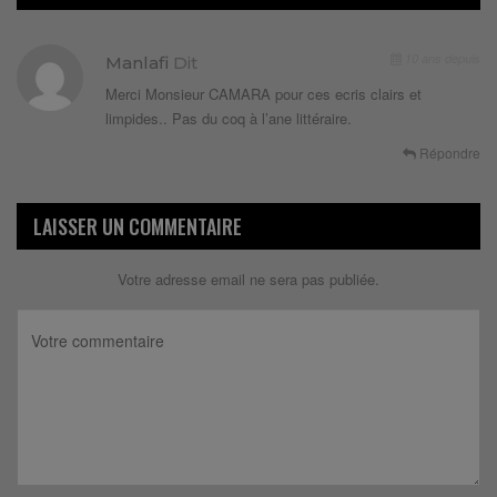
10 ans depuis
Manlafi
Dit
Merci Monsieur CAMARA pour ces ecris clairs et
limpides.. Pas du coq à l’ane littéraire.
Répondre
LAISSER UN COMMENTAIRE
Votre adresse email ne sera pas publiée.