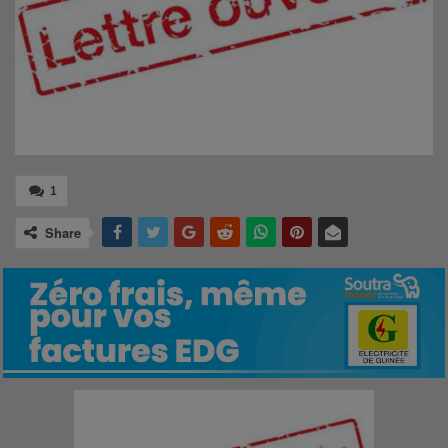
1
Share