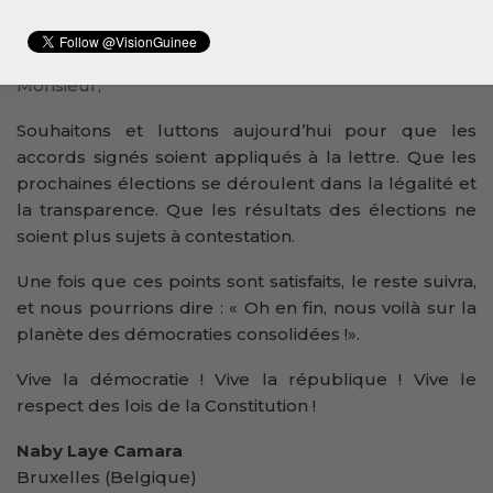
démocratique. Elle ne doit pas être inutile, sinon elle
deviendrait ridicule, sans effet.
Monsieur,
Souhaitons et luttons aujourd’hui pour que les
accords signés soient appliqués à la lettre. Que les
prochaines élections se déroulent dans la légalité et
la transparence. Que les résultats des élections ne
soient plus sujets à contestation.
Une fois que ces points sont satisfaits, le reste suivra,
et nous pourrions dire : « Oh en fin, nous voilà sur la
planète des démocraties consolidées !».
Vive la démocratie ! Vive la république ! Vive le
respect des lois de la Constitution !
Naby Laye Camara
Bruxelles (Belgique)