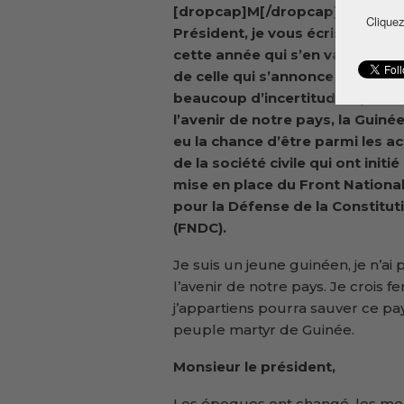
[dropcap]M[/dropcap]onsieur l
Cliquez
Président, j
e vous écris en mar
cette année qui s’en va
et l’arri
de ce
ll
e qui s’annonce avec
beaucoup d’incertitudes
pour
l’avenir
de notre pays, la Guinée.
eu la chance d’être parmi les a
de la société civile qui ont initié 
mise en place du Front Nationa
pour la Défense de la Constitut
(FNDC).
Je suis un jeune guinéen, je n’ai 
l’avenir de notre pays. Je crois
j’appartiens pourra sauver ce p
peuple martyr de Guinée.
Monsieur le président,
Les époques ont changé, les ment