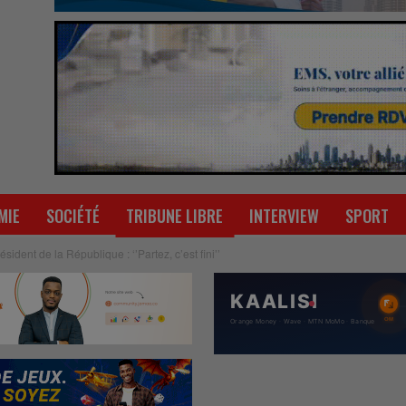
MIE
SOCIÉTÉ
TRIBUNE LIBRE
INTERVIEW
SPORT
sident de la République : ‘’Partez, c’est fini’’