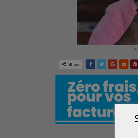
A
Share