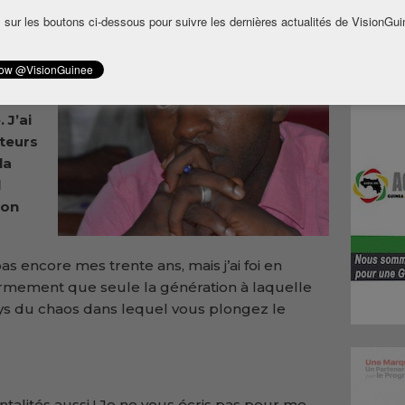
e
 sur les boutons ci-dessous pour suivre les dernières actualités de VisionGui
ge de
vée
 J’ai
cteurs
la
l
ion
pas encore mes trente ans, mais j’ai foi en
 fermement que seule la génération à laquelle
ays du chaos dans lequel vous plongez le
alités aussi ! Je ne vous écris pas pour me