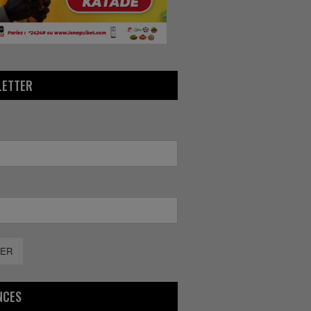
LETTER
ER
NCES