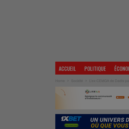
ACCUEIL
POLITIQUE
ÉCONO
Home
Société
L’ex-CEMGA de Dadis parl