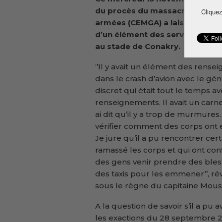
du procès du massacre du 28 se
Cliquez
armées (CEMGA) a laissé entendr
d’un élément des services de r
au stade de Conakry.
‘’Il y avait un élément des ren
dans le crash d’avion avec le génér
discret qui était tout le temps 
renseignements. Il avait un carne
ai dit qu’il y a trop de murmures.
vérifier comment des corps ont é
Je jure qu’il a pu rencontrer cer
ramassé les corps et qui ont co
des gens venir prendre des bles
des taxis pour les emmener’’, ré
sous le règne du capitaine Mous
A la question de savoir s’il a pu 
les exactions du 28 septembre 20