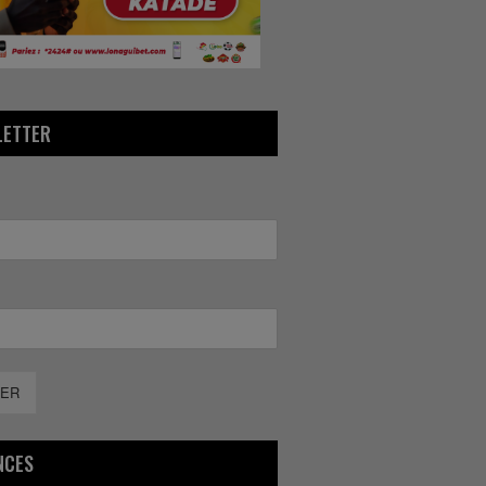
LETTER
ER
NCES