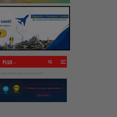
PLUS
ur des motos pour les emmener’’