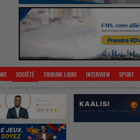
MIE
SOCIÉTÉ
TRIBUNE LIBRE
INTERVIEW
SPORT
e : ‘’Au stade du 28 septembre, on a vu des gens prendre des morts, les mettre s