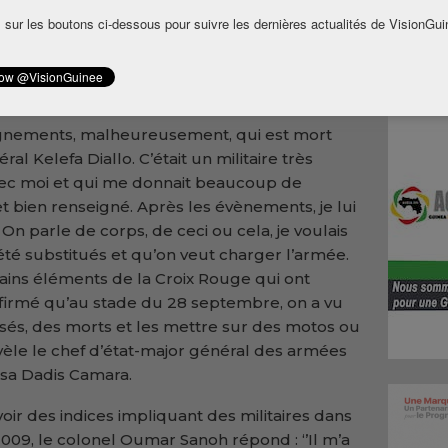
ptembre, l’ex-chef d’état-major général des
 sur les boutons ci-dessous pour suivre les dernières actualités de VisionGui
e qu’il avait eu des informations de la part
enseignements sur la récupération de corps
seignements, malheureusement, qui est mort
al Kelefa Diallo. C’était un militaire très
avec moi et qui me donnait beaucoup de
t bien renseigné. Après les évènements, je lui
 On parle de corps, de ceci ou cela, je voulais
té substitués et qu’on veut charger l’armée.
tains éléments de la Croix Rouge qui ont
nfirmé qu’au stade du 28 septembre, on a vu
sés, des morts et les mettre sur des motos ou
vèle le chef d’état-major général des armées
sa Dadis Camara.
avoir des indices impliquant des militaires dans
09, le colonel Oumar Sanoh répond : ‘’Il m’a