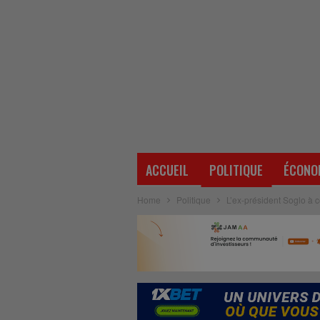
ACCUEIL
POLITIQUE
ÉCONO
Home
Politique
L’ex-président Soglo à ce