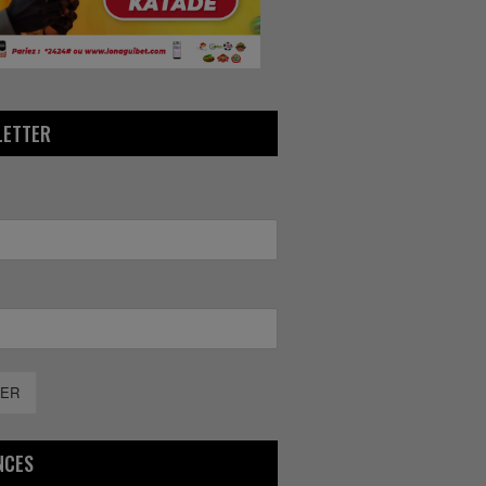
LETTER
ER
NCES