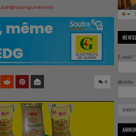
.bah@visionguinee.info
NEWS
E-mail
*
Mobile
0
ENVOY
ANNO