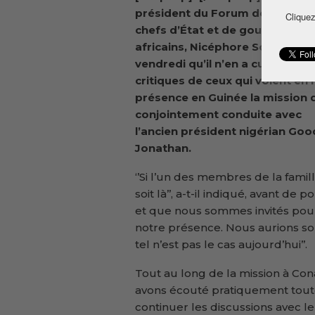
président du Forum des ancien
Cliquez
chefs d’État et de gouverneme
africains, Nicéphore Soglo, a dé
vendredi qu’il n’en a cure des
critiques de ceux qui voient en 
présence en Guinée la mission qu
conjointement conduite avec
l’ancien président nigérian Goo
Jonathan.
‘’Si l’un des membres de la famil
soit là’’, a-t-il indiqué, avant de
et que nous sommes invités pour 
notre présence. Nous aurions so
tel n’est pas le cas aujourd’hui’’.
Tout au long de la mission à Cona
avons écouté pratiquement toute
continuer les discussions avec le