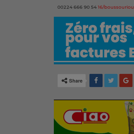
00224 666 90 54
16/boussouriou
Share