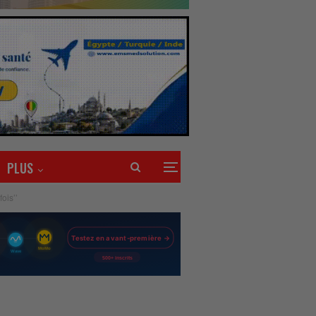
PLUS
ois’’