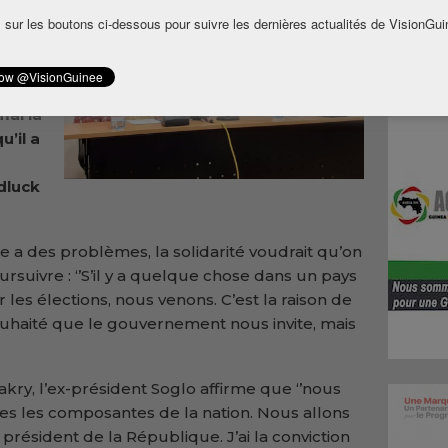
s
 sur les boutons ci-dessous pour suivre les dernières actualités de VisionGui
nt
claré
mal la
’il a
dluck
le a des problèmes, la solidarité voudrait qu’on
 poursuivre : ‘’S’il y a quelque chose dans un pays
les élections, nous venons. C’est la raison de
uhaité que le gouvernement nous invite, mais
kry, l’ex-président Soglo affirme que ‘’nous
s les composantes de la nation. Nous allons
 président de la République. J’ai la conviction