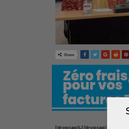
Share
[dropcap]L[/dropcap]e vice-