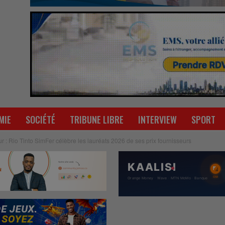
MIE
SOCIÉTÉ
TRIBUNE LIBRE
INTERVIEW
SPORT
r : Rio Tinto SimFer célèbre les lauréats 2026 de ses prix fournisseurs