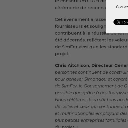
le consortium CIOH dirigé par Ch
Cliquez
cérémonie de reconnaissance des
Cet événement a rassemblé 300 
fournisseurs et souligner l’imp
contribuent à la réussite de la 
été décernés, reflétant les vale
de SimFer ainsi que les standard
projet.
Chris Aitchison, Directeur Géné
personnes continuent de construir
pour achever Simandou et concréti
de SimFer, le Gouvernement de Gui
possible que grâce à nos fournisseu
Nous célébrons bien sûr tous nos
de celles et ceux qui contribuent
et multinationales employant des m
plus petites entreprises familial
du projet
. »