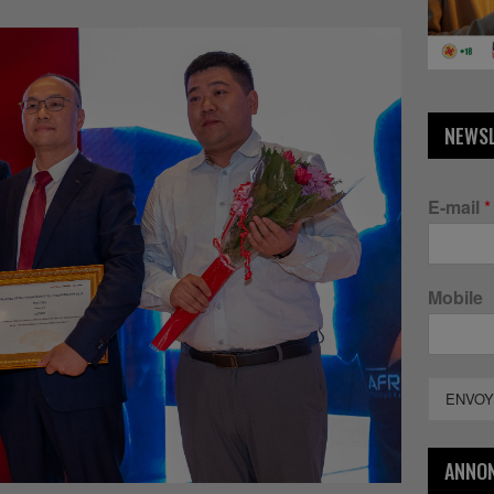
NEWS
E-mail
*
Mobile
ENVOY
ANNO