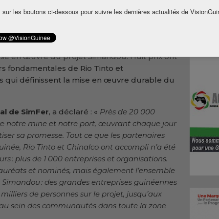
inalco, ont organisé la deuxième édition de la
 sur les boutons ci-dessous pour suivre les dernières actualités de VisionGui
 fournisseurs le 13 mai 2026 à Conakry.
personnes pour célébrer l’excellence des
ortance de chacune des entreprises qui
mise en œuvre du projet Simandou. Huit prix ont
urs fondamentales de Rio Tinto et
s qui définissent la mise en œuvre durable du
ral de SimFer
, a déclaré : «
Près de 20 000
e notre mine et notre port, œuvrant chaque jour
ser sa promesse. Tout ce que les partenaires
née, Rio Tinto et Chinalco ont accompli n’a été
rs : plus de 1 000 entreprises et organisations.
 lauréats et nominés, mais également l’ensemble
 à Simandou : des grandes entreprises guinéennes
illiers de personnes sur le projet, jusqu’aux
es au sein des communautés dans toute la zone