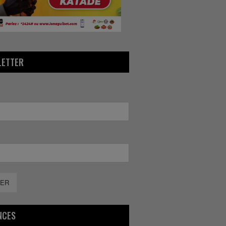
LETTER
ER
NCES