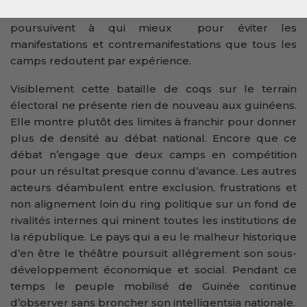
En attendant les meetings et contre-meetings se
poursuivent à qui mieux pour éviter les
manifestations et contremanifestations que tous les
camps redoutent par expérience.
Visiblement cette bataille de coqs sur le terrain
électoral ne présente rien de nouveau aux guinéens.
Elle montre plutôt des limites à franchir pour donner
plus de densité au débat national. Encore que ce
débat n’engage que deux camps en compétition
pour un résultat presque connu d’avance. Les autres
acteurs déambulent entre exclusion, frustrations et
non alignement loin du ring politique sur un fond de
rivalités internes qui minent toutes les institutions de
la république. Le pays qui a eu le malheur historique
d’en être le théâtre poursuit allégrement son sous-
développement économique et social. Pendant ce
temps le peuple mobilisé de Guinée continue
d’observer sans broncher son intelligentsia nationale.