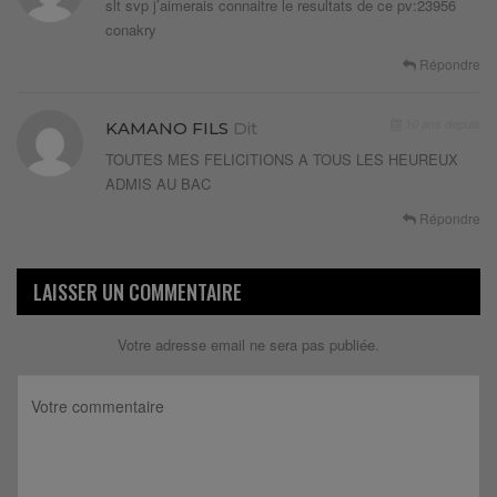
slt svp j’aimerais connaitre le resultats de ce pv:23956
conakry
Répondre
10 ans depuis
KAMANO FILS
Dit
TOUTES MES FELICITIONS A TOUS LES HEUREUX
ADMIS AU BAC
Répondre
LAISSER UN COMMENTAIRE
Votre adresse email ne sera pas publiée.