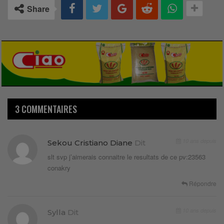
Share
3 COMMENTAIRES
10 ans depuis
Sekou Cristiano Diane
Dit
slt svp j’aimerais connaitre le resultats de ce pv:23563
conakry
Répondre
10 ans depuis
Sylla
Dit