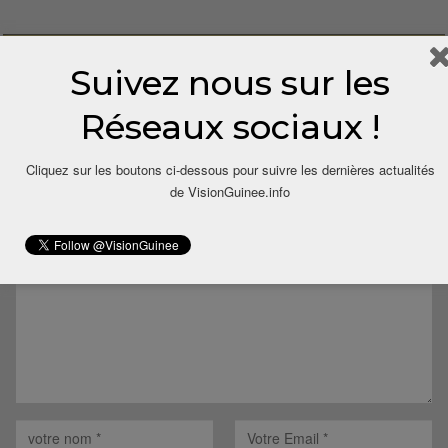
Suivez nous sur les
Réseaux sociaux !
LAISSER UN COMMENTAIRE
Cliquez sur les boutons ci-dessous pour suivre les dernières actualités
de VisionGuinee.info
Votre adresse email ne sera pas publiée.