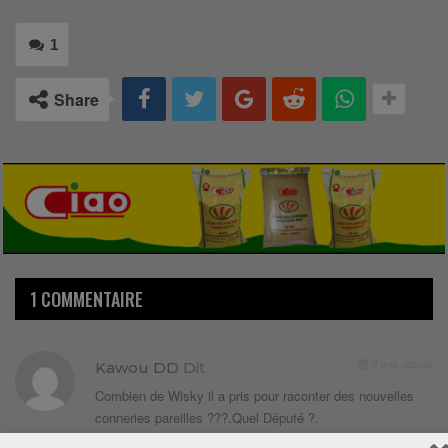
1
Share
1 COMMENTAIRE
9 ans depuis
Kawou DD
Dit
Combien de Wisky il a pris pour raconter des nouvelles
conneries pareilles ???.Quel Député ?.