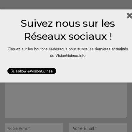
Suivez nous sur les
Réseaux sociaux !
LAISSER UN COMMENTAIRE
Cliquez sur les boutons ci-dessous pour suivre les dernières actualités
de VisionGuinee.info
Votre adresse email ne sera pas publiée.