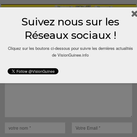
Suivez nous sur les
Réseaux sociaux !
LAISSER UN COMMENTAIRE
Cliquez sur les boutons ci-dessous pour suivre les dernières actualités
de VisionGuinee.info
Votre adresse email ne sera pas publiée.