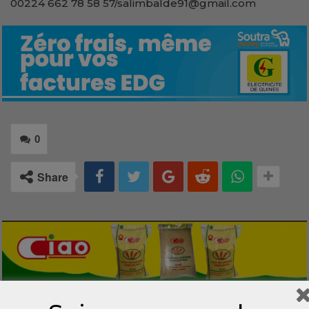
00224 662 78 58 57/salimbalde91@gmail.com
0
Share