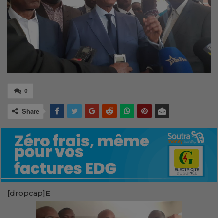
0
Share
[dropcap]
E