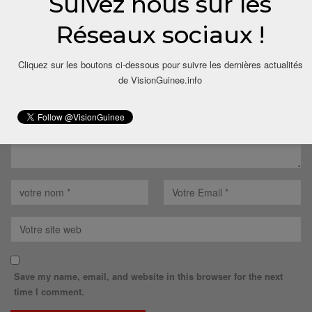
Suivez nous sur les
LAISSER UN COMMENTAIRE
Réseaux sociaux !
Votre adresse email ne sera pas publiée.
Cliquez sur les boutons ci-dessous pour suivre les dernières actualités
de VisionGuinee.info
Save my name, email, and website in this browser for the next
time I comment.