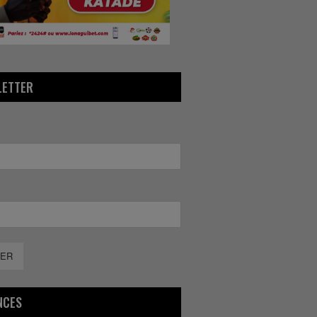
LETTER
ER
NCES