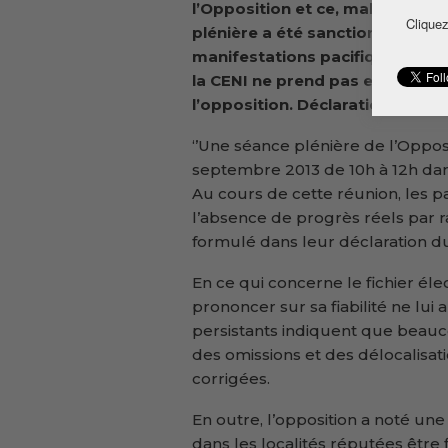
l’Opposition et ce, malgré l’au
Cliquez
plénière a été sanctionnée par 
manifestations pacifiques à co
la CENI ne prend pas en compt
l’opposition. Déclaration.
‘’Une séance plénière de l’Oppos
septembre 2013 de 10h à 12h dan
Au cours de cette réunion, les pa
l’absence de progrès réels par r
formulé dans leur déclaration d
En ce qui concerne le fichier él
prononcer sur sa fiabilité ne lui 
persistants indiquent que beauc
des omissions et des délocalisati
corrigées.
En outre, l’opposition a noté une
dans les localités réputées être 