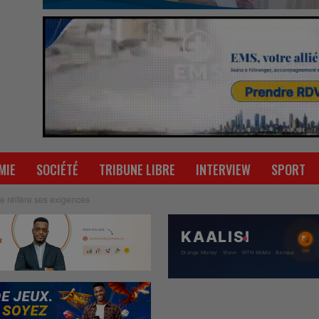
MIE
SOCIÉTÉ
TRIBUNE LIBRE
INTERVIEW
SPORT
ne réitère ses exigences