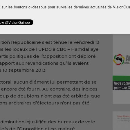
gmentation du nombre d’électeurs. La
 sur les boutons ci-dessous pour suivre les dernières actualités de VisionGui
la prise de décision de reprendre les
mpter du 19 septembre prochain, si toutefois
e les revendications fondamentales de
ition Républicaine s’est ténue le vendredi 13
s les locaux de l’UFDG à CBG – Hamdallaye.
rtis politiques de l’Opposition ont déploré
apport aux revendications qu’ils avaient
u 10 septembre 2013.
ectoral, aucun élément lui permettant de se
a encore été fourni. Au contraire, des indices
oup de doublons n’ont pas été arbitrés, que
ons arbitraires d’électeurs n’ont pas été
 diminution injustifiée des bureaux de vote
fiefs de l’Opposition et ce, malgré