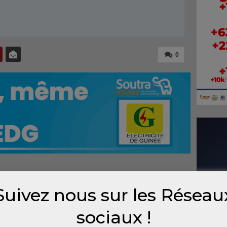
0
tenue des élections législatives en Guinée,
Suivez nous sur les Réseau
 réunie en plénière ce vendredi au QG de
e, l’opposition a noté une diminution
sociaux !
dans les localités réputées être fiefs de