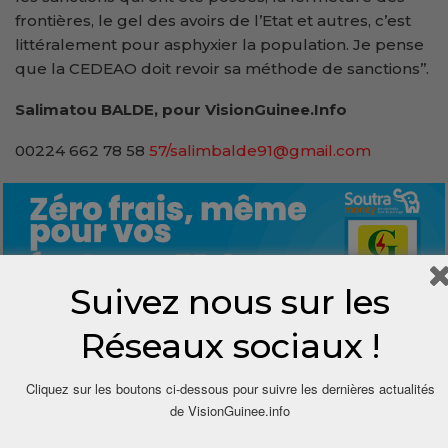
frontières, le gel des avoirs de l’Etat et autres, c’est
littéralement pour asphyxier la population. Je pense
que la CEDEAO doit revoir sa méthode de sanctions’’.
Salimatou BALDE, pour VisionGuinee.Info
00224 662 78 58
57/salimbalde91@gmail.com
Suivez nous sur les
Réseaux sociaux !
0
Cliquez sur les boutons ci-dessous pour suivre les dernières actualités
Share
de VisionGuinee.info