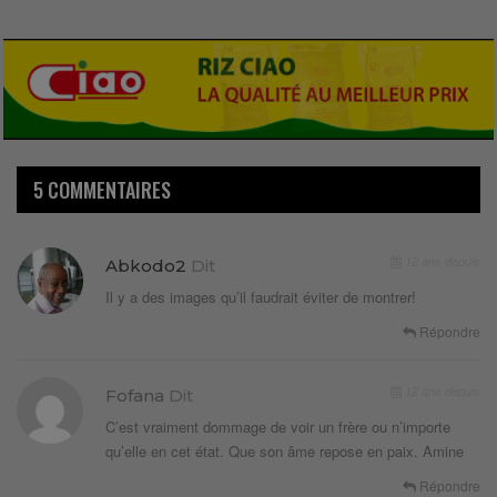
5 COMMENTAIRES
12 ans depuis
Abkodo2
Dit
Il y a des images qu’il faudrait éviter de montrer!
Répondre
12 ans depuis
Fofana
Dit
C’est vraiment dommage de voir un frère ou n’importe
qu’elle en cet état. Que son âme repose en paix. Amine
Répondre