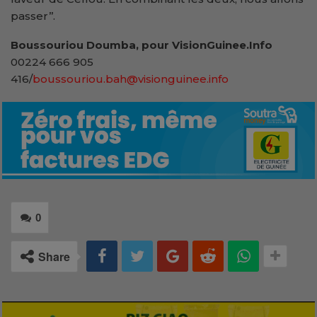
passer’’.
Boussouriou Doumba, pour VisionGuinee.Info
00224 666 905
416/
boussouriou.bah@visionguinee.info
0
Share