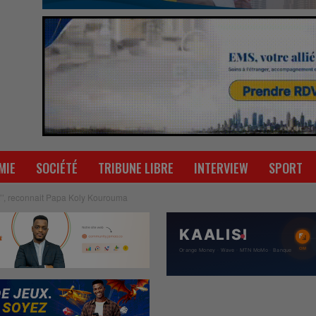
MIE
SOCIÉTÉ
TRIBUNE LIBRE
INTERVIEW
SPORT
rt’’, reconnait Papa Koly Kourouma