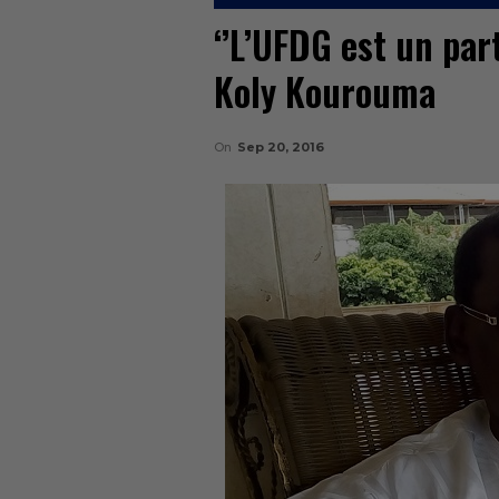
‘’L’UFDG est un part
Koly Kourouma
On
Sep 20, 2016