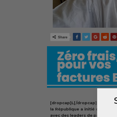
Share
[dropcap]L[/dropcap]e préside
la République a initié des renc
avec des leaders de partis poli