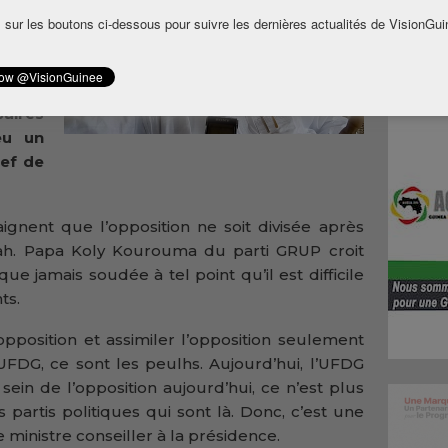
e file
 sur les boutons ci-dessous pour suivre les dernières actualités de VisionGui
iallo,
 1er
Sylla,
ires
eu un
hef de
gnent que l’opposition ne soit divisée après
ah. Papa Koly Kourouma du parti GRUP croit
que jamais soudée à tel point qu’il est difficile
ts.
’opposition et assimiler l’opposition seulement
UFDG, ce sont les peulhs. Aujourd’hui, l’UFDG
u sein de l’opposition aujourd’hui, ce n’est plus
 partis politiques qui sont là. Donc, c’est une
le ministre conseiller à la présidence.