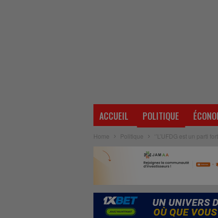
ACCUEIL
POLITIQUE
ÉCONO
Home
Politique
‘’L’UFDG est un parti fo