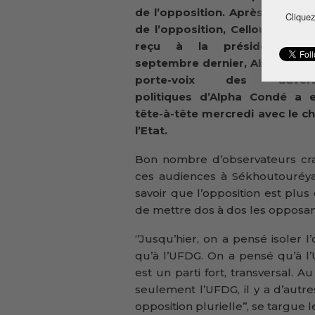
de l’opposition. Après le chef d
Cliquez
de l’opposition, Cellou Dalein D
reçu à la présidence le
septembre dernier, Aboubacar 
porte-voix des adversa
politiques d’Alpha Condé a 
tête-à-tête mercredi avec le c
l’Etat.
Bon nombre d’observateurs crai
ces audiences à Sékhoutouréy
savoir que l’opposition est plus 
de mettre dos à dos les opposan
‘’Jusqu’hier, on a pensé isoler l
qu’à l’UFDG. On a pensé qu’à l’
est un parti fort, transversal. A
seulement l’UFDG, il y a d’autres
opposition plurielle’’, se targue 