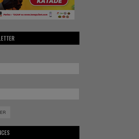
LETTER
ER
NCES