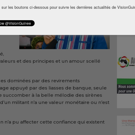
 sur les boutons ci-dessous pour suivre les dernières actualités de VisionGui
a
umain
 son
é,
aleurs et des principes et un amour scellé
ques dominées par des revirements
age appuyé par des liasses de banque, seule
e succomber à la belle mélodie des sirènes
 d’un militant n’a une valeur monétaire ou n’est
en n’a pu affecter cette confiance qui existent