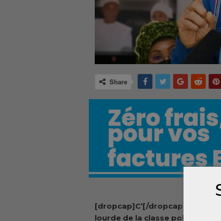
Share
[dropcap]C’[/dropcap]est l’artil
lourde de la classe politique en