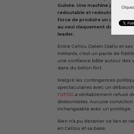
Guinée. Une machine politique
Cliquez
redoutable et redoutée pour s
force de produire un séisme h
au seul claquement de doigt de
leader.
Entre Cellou Dalein Diallo et ses
militants, c’est un pacte de fidélit
une confiance bâtie autour des v
dans du béton fort.
Malgré les contingences politi
spectaculaires avec un débauch
l’UFDG
a véritablement refusé d
divisionnistes. Aucune conviction
inchangeable avec un privilège.
Rien n’a pu ébranler ce lien et ri
en Cellou et sa base.