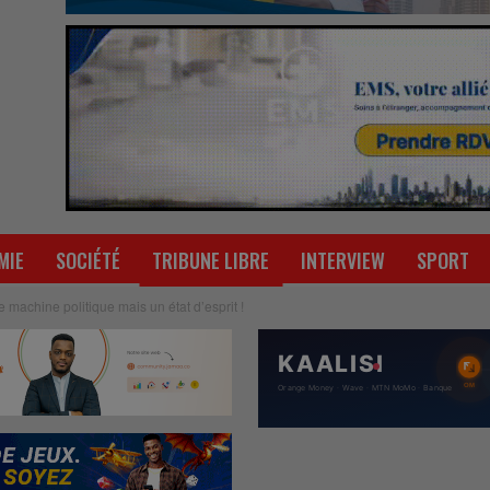
MIE
SOCIÉTÉ
TRIBUNE LIBRE
INTERVIEW
SPORT
 machine politique mais un état d’esprit !