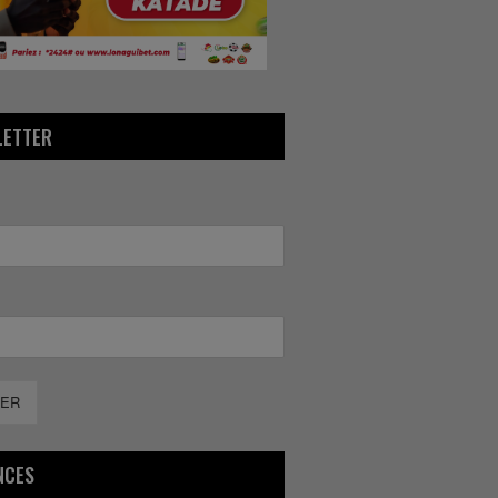
LETTER
ER
NCES