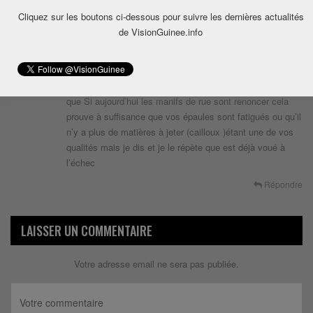
Mamadou dian qu’elle compétences tu parles de Cellou?
Cliquez sur les boutons ci-dessous pour suivre les dernières actualités
Jespère que c’est la corruption et falsification qu’il peut
de VisionGuinee.info
être champion incontestable que tout les Guinéens en
sont témoins la preuve est que Conté lui a chassé pour
une faute lourde il a fallu arriver de kouyaté pour qu’il
quitte de sont refu au côté de Sénégal. 2em points est
que Si aujourd’hui les manifs de rue sont renoncer cela
prouve à suffisance que vos épaules sont fatigués ou qu’il
n’y a plus de matières à jeter (cailloux )étant une de vos
qualités mais je dis et je le répète que est déjà voué à
l’échec
Répondre
LAISSER UN COMMENTAIRE
Votre adresse email ne sera pas publiée.