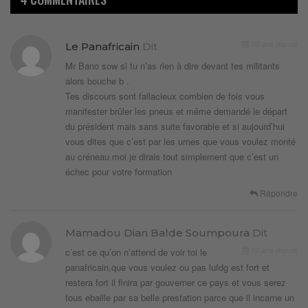
10 ans depuis
Le Panafricain
Dit
Mr Bano sow si tu n’as rien à dire devant tes militants
alors bouche b .
Tes discours sont fallacieux combien de fois vous
manifester brûler les pneus et même demandé le départ
du président mais sans suite favorable et si aujourd’hui
vous dites que c’est par les urnes que vous voulez monté
au créneau moi je dirais tout simplement que c’est un
échec pour votre formation
Répondre
Mamadou Dian Balde Soumpoura
Dit
10 ans depuis
c’est ce qu’on n’attend de voir toi le
panafricain,que vous voulez ou pas lufdg est fort et
restera fort il finira par gouverner ce pays et vous serez
tous ebaille par sa belle prestation parce que il incarne un